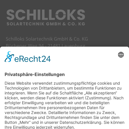
Schilloks Solartechnik GmbH & Co. KG
Büchener Weg 94 - 21481 Lauenburg
Telefon:
04153 8699700
E-Mail:
info@schilloks-solartechnik.de