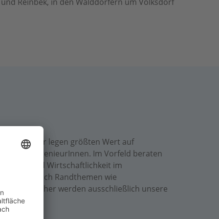
 und Reinbek, in den Walddörfern um Volksdorf
 werden. Wir legen größten Wert auf
 Diplom-IngenieurInnen. Im Vorfeld beraten
tarkie und Wirtschaftlichkeit im
vice, der auch Randthemen wie
nhöhe und daher werden ausschließlich unsere
allieren.