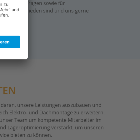
iterhin für Fragen sowie für
e Kunden zufrieden sind und uns gerne
TEN
ch daran, unsere Leistungen auszubauen und
eich Elektro- und Dachmontage zu erweitern.
 unser Team um kompetente Mitarbeiter im
nd Lageroptimierung verstärkt, um unseren
ice bieten zu können.