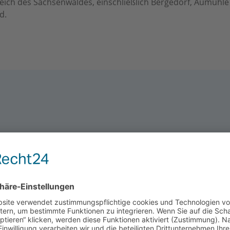
ich des Sachsenwaldes, einschließlich Bergedorf, Aumühle
d.
agen zu bauen, an denen sich unsere Kunden lange erfreuen
stens ausgebildetes Team – vom Auszubildenden bis hin zu
das passende Anlagenkonzept unter Berücksichtigung von Au
sammenarbeit legen wir großen Wert auf umfassenden Ser
fasst. Wir schätzen ein freundliches Verhältnis auf Auge
n Gerüst und Dach bis zum Zählerkasten fachgerecht zu inst