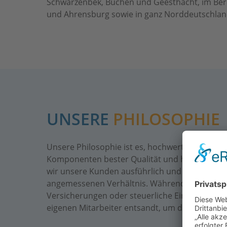
Schwarzenbek, Büchen und Geesthacht, im Bere
und Ahrensburg sowie in ganz Norddeutschlan
UNSERE
PHILOSOPHIE
Unsere Philosophie ist es, hochwertige PV-Anl
Komponenten bester Qualität und haben ein be
wir unsere Kunden ausführlich und erarbeiten 
angemessenen Verhältnis. Während unserer Zu
Versicherungen oder steuerliche Einordnung um
eigenen Mitarbeiter entsandt, um die Anlage vo