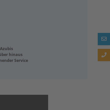
 Azubis
über hinaus
ender Service