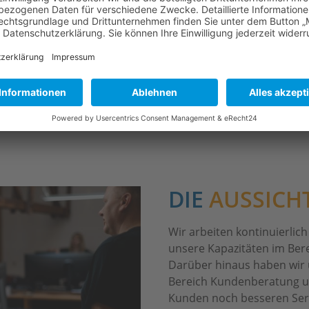
die von uns installierten PV-Anlagen im Blick und stehen we
lle Rückrufe zur Verfügung. Unser Ziel ist es, dass unser
DIE
AUSSICH
Wir arbeiten kontinuierli
unsere Kapazitäten im Ber
Darüber hinaus haben wir
Bereich Kundenberatung u
Kunden noch besseren Serv