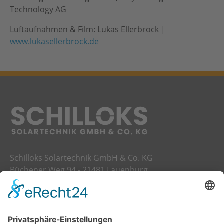
Technology AG
Luftaufnahmen & Film: Lukas Ellerbrock |
www.lukasellerbrock.de
Schilloks Solartechnik GmbH & Co. KG
Büchener Weg 94 - 21481 Lauenburg
Telefon:
04153 8699700
E-Mail:
info@schilloks-solartechnik.de